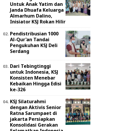
Untuk Anak Yatim dan
Janda Dhuafa Keluarga
Almarhum Dalino,
Inisiator KSJ Rokan Hilir
Pendistribusian 1000
Al-Qur'an Tandai
Pengukuhan KSJ Deli
Serdang
Dari Tebingtinggi
untuk Indonesia, KSJ
Konsisten Menebar
Kebaikan Hingga Edisi
ke-326
KSJ Silaturahmi
dengan Aktivis Senior
Ratna Sarumpaet di
jakarta Persiapkan
Konsolidasi Gerakan
Selamatkan Indonesia