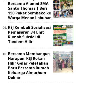
Bersama Alumni SMA
Santo Thomas 1 Beri
150 Paket Sembako ke
Warga Medan Labuhan
KSJ Kembali Sosialisasi
Pemasaran 34 Unit
Rumah Subsidi di
Tandem Hilir
Bersama Membangun
Harapan: KSJ Rokan
Hilir Gelar Peletakan
Batu Pertama Rumah
Keluarga Almarhum
Dalino