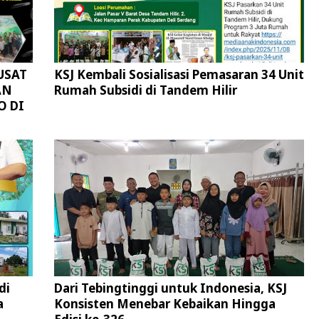
USAT
KSJ Kembali Sosialisasi Pemasaran 34 Unit
AN
Rumah Subsidi di Tandem Hilir
O DI
di
Dari Tebingtinggi untuk Indonesia, KSJ
a
Konsisten Menebar Kebaikan Hingga