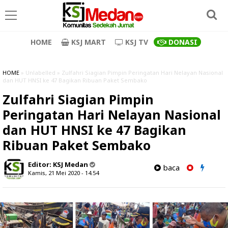
HOME
KSJ MART
KSJ TV
DONASI
HOME
» Unlabelled » Zulfahri Siagian Pimpin Peringatan Hari Nelayan Nasional
dan HUT HNSI ke 47 Bagikan Ribuan Paket Sembako
Zulfahri Siagian Pimpin
Peringatan Hari Nelayan Nasional
dan HUT HNSI ke 47 Bagikan
Ribuan Paket Sembako
Editor:
KSJ Medan
baca
Kamis, 21 Mei 2020 - 14.54