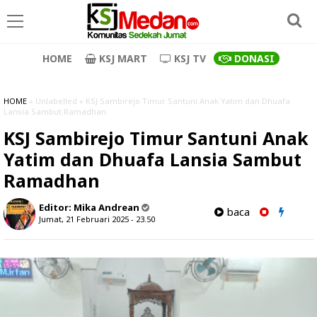
HOME
KSJ MART
KSJ TV
DONASI
HOME
» Unlabelled » KSJ Sambirejo Timur Santuni Anak Yatim dan Dhuafa
Lansia Sambut Ramadhan
KSJ Sambirejo Timur Santuni Anak
Yatim dan Dhuafa Lansia Sambut
Ramadhan
Editor:
Mika Andrean
baca
Jumat, 21 Februari 2025 - 23.50