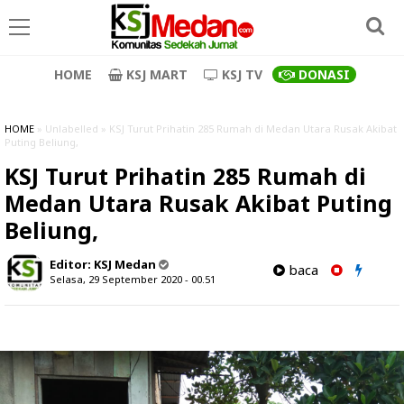
HOME
KSJ MART
KSJ TV
DONASI
HOME
» Unlabelled » KSJ Turut Prihatin 285 Rumah di Medan Utara Rusak Akibat
Puting Beliung,
KSJ Turut Prihatin 285 Rumah di
Medan Utara Rusak Akibat Puting
Beliung,
Editor:
KSJ Medan
baca
Selasa, 29 September 2020 - 00.51