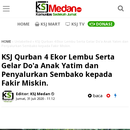
HOME
KSJ MART
KSJ TV
DONASI
HOME
» Unlabelled » KSJ Qurban 4 Ekor Lembu Serta Gelar Do'a Anak Yatim dan
Penyalurkan Sembako kepada Fakir Miskin.
KSJ Qurban 4 Ekor Lembu Serta
Gelar Do'a Anak Yatim dan
Penyalurkan Sembako kepada
Fakir Miskin.
Editor:
KSJ Medan
baca
Jumat, 31 Juli 2020 - 11.12