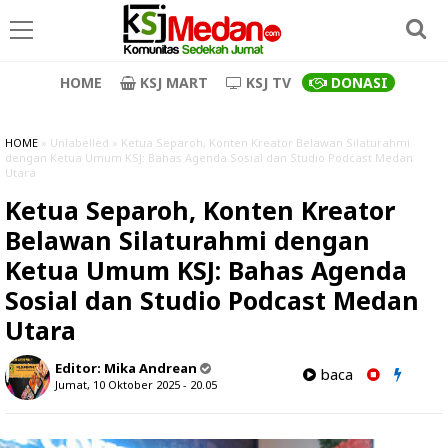
HOME
KSJ MART
KSJ TV
DONASI
HOME
» Unlabelled » Ketua Separoh, Konten Kreator Belawan Silaturahmi
dengan Ketua Umum KSJ: Bahas Agenda Sosial dan Studio Podcast Medan
Utara
Ketua Separoh, Konten Kreator
Belawan Silaturahmi dengan
Ketua Umum KSJ: Bahas Agenda
Sosial dan Studio Podcast Medan
Utara
Editor:
Mika Andrean
baca
Jumat, 10 Oktober 2025 - 20.05