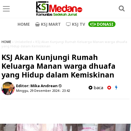
HOME
KSJ MART
KSJ TV
DONASI
HOME
» Unlabelled » KSJ Akan Kunjungi Rumah Keluarga Manan warga dhuafa
yang Hidup dalam Kemiskinan
KSJ Akan Kunjungi Rumah
Keluarga Manan warga dhuafa
yang Hidup dalam Kemiskinan
Editor:
Mika Andrean
baca
Minggu, 29 Desember 2024 - 23.42