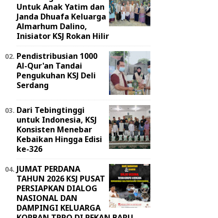
Untuk Anak Yatim dan
Janda Dhuafa Keluarga
Almarhum Dalino,
Inisiator KSJ Rokan Hilir
Pendistribusian 1000
Al-Qur'an Tandai
Pengukuhan KSJ Deli
Serdang
Dari Tebingtinggi
untuk Indonesia, KSJ
Konsisten Menebar
Kebaikan Hingga Edisi
ke-326
JUMAT PERDANA
TAHUN 2026 KSJ PUSAT
PERSIAPKAN DIALOG
NASIONAL DAN
DAMPINGI KELUARGA
KORBAN TPPO DI PEKAN BARU