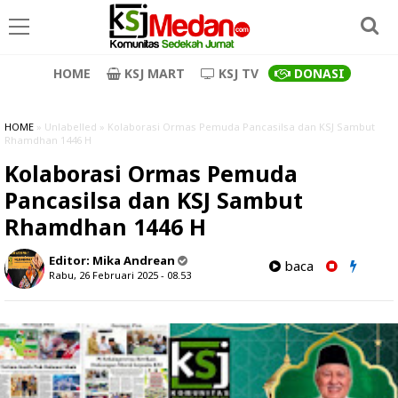
HOME
KSJ MART
KSJ TV
DONASI
HOME
» Unlabelled » Kolaborasi Ormas Pemuda Pancasilsa dan KSJ Sambut
Rhamdhan 1446 H
Kolaborasi Ormas Pemuda
Pancasilsa dan KSJ Sambut
Rhamdhan 1446 H
Editor:
Mika Andrean
baca
Rabu, 26 Februari 2025 - 08.53