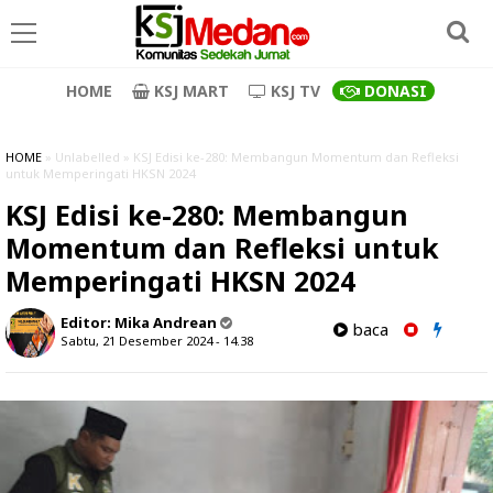
HOME
KSJ MART
KSJ TV
DONASI
HOME
» Unlabelled » KSJ Edisi ke-280: Membangun Momentum dan Refleksi
untuk Memperingati HKSN 2024
KSJ Edisi ke-280: Membangun
Momentum dan Refleksi untuk
Memperingati HKSN 2024
Editor:
Mika Andrean
baca
Sabtu, 21 Desember 2024 - 14.38