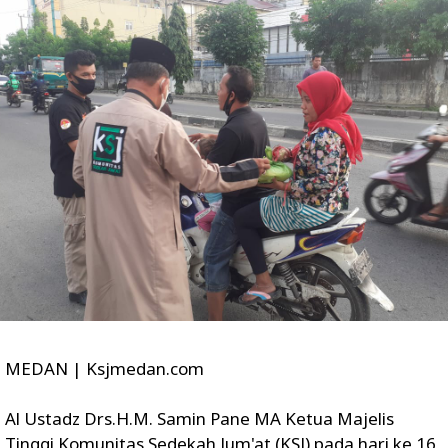
MEDAN | Ksjmedan.com
Al Ustadz Drs.H.M. Samin Pane MA Ketua Majelis
Tinggi Komunitas Sedekah Jum'at (KSJ) pada hari ke 16