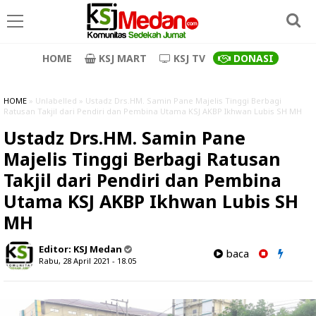
HOME
KSJ MART
KSJ TV
DONASI
HOME
» Unlabelled » Ustadz Drs.HM. Samin Pane Majelis Tinggi Berbagi
Ratusan Takjil dari Pendiri dan Pembina Utama KSJ AKBP Ikhwan Lubis SH MH
Ustadz Drs.HM. Samin Pane
Majelis Tinggi Berbagi Ratusan
Takjil dari Pendiri dan Pembina
Utama KSJ AKBP Ikhwan Lubis SH
MH
Editor:
KSJ Medan
baca
Rabu, 28 April 2021 - 18.05