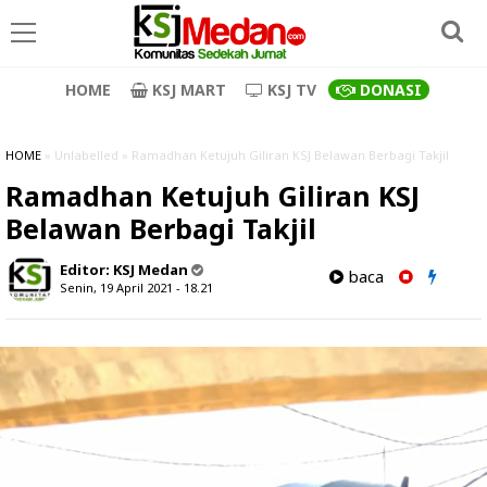
HOME
KSJ MART
KSJ TV
DONASI
HOME
» Unlabelled » Ramadhan Ketujuh Giliran KSJ Belawan Berbagi Takjil
Ramadhan Ketujuh Giliran KSJ
Belawan Berbagi Takjil
Editor:
KSJ Medan
baca
Senin, 19 April 2021 - 18.21