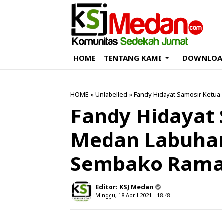
HOME
TENTANG KAMI
DOWNLOA
HOME
» Unlabelled » Fandy Hidayat Samosir Ketu
Fandy Hidayat 
Medan Labuhan
Sembako Ram
Editor:
KSJ Medan
Minggu, 18 April 2021 - 18.48