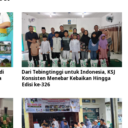
di
Dari Tebingtinggi untuk Indonesia, KSJ
a
Konsisten Menebar Kebaikan Hingga
Edisi ke-326