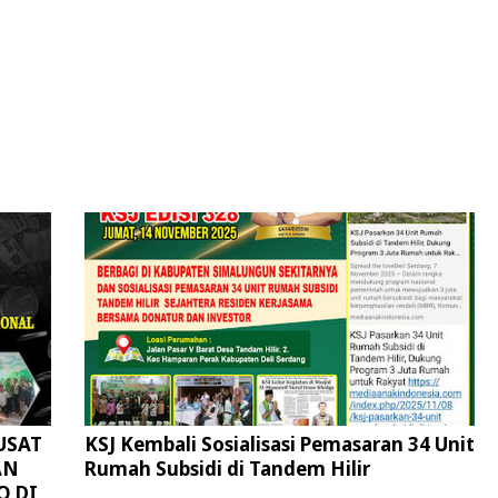
Watercanon
USAT
KSJ Kembali Sosialisasi Pemasaran 34 Unit
AN
Rumah Subsidi di Tandem Hilir
O DI