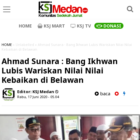
HOME
KSJ MART
KSJ TV
DONASI
HOME
» Unlabelled » Ahmad Sunara : Bang Ikhwan Lubis Wariskan Nilai Nilai
Kebaikan di Belawan
Ahmad Sunara : Bang Ikhwan
Lubis Wariskan Nilai Nilai
Kebaikan di Belawan
Editor:
KSJ Medan
baca
Rabu, 17 Juni 2020 - 05.04