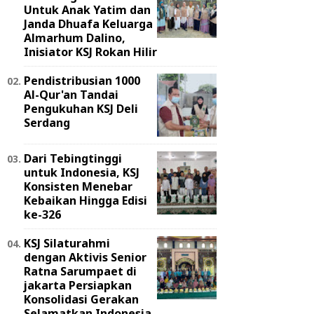
Untuk Anak Yatim dan
Janda Dhuafa Keluarga
Almarhum Dalino,
Inisiator KSJ Rokan Hilir
Pendistribusian 1000
Al-Qur'an Tandai
Pengukuhan KSJ Deli
Serdang
Dari Tebingtinggi
untuk Indonesia, KSJ
Konsisten Menebar
Kebaikan Hingga Edisi
ke-326
KSJ Silaturahmi
dengan Aktivis Senior
Ratna Sarumpaet di
jakarta Persiapkan
Konsolidasi Gerakan
Selamatkan Indonesia