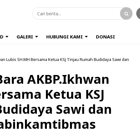
D
GALERI
HUBUNGI KAMI
DONASI
hwan Lubis SH.MH Bersama Ketua KSJ Tinjau Rumah Budidaya Sawi dan
 Bara AKBP.Ikhwan
ersama Ketua KSJ
Budidaya Sawi dan
habinkamtibmas