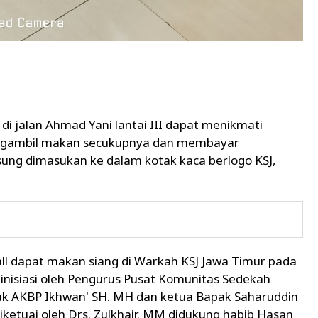
di jalan Ahmad Yani lantai III dapat menikmati
ngambil makan secukupnya dan membayar
ung dimasukan ke dalam kotak kaca berlogo KSJ,
ll dapat makan siang di Warkah KSJ Jawa Timur pada
diinisiasi oleh Pengurus Pusat Komunitas Sedekah
pak AKBP Ikhwan' SH. MH dan ketua Bapak Saharuddin
ketuai oleh Drs. Zulkhair. MM didukung habib Hasan