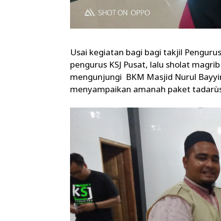
Usai kegiatan bagi bagi takjil Pengu
pengurus KSJ Pusat, lalu sholat magri
mengunjungi BKM Masjid Nurul Bayyina
menyampaikan amanah paket tadarùs y