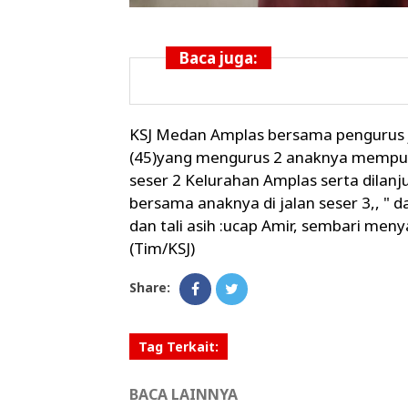
Baca juga:
KSJ Medan Amplas bersama pengurus j
(45)yang mengurus 2 anaknya mempuny
seser 2 Kelurahan Amplas serta dilanj
bersama anaknya di jalan seser 3,, "
dan tali asih :ucap Amir, sembari men
(Tim/KSJ)
Share:
Tag Terkait:
BACA LAINNYA