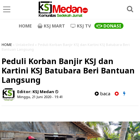
HOME
KSJ MART
KSJ TV
DONASI
HOME
» Unlabelled » Peduli Korban Banjir KSJ dan Kartini KSJ Batubara Beri
Bantuan Langsung
Peduli Korban Banjir KSJ dan
Kartini KSJ Batubara Beri Bantuan
Langsung
Editor:
KSJ Medan
baca
Minggu, 21 Juni 2020 - 19.41