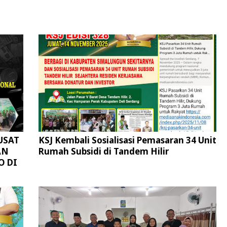
USAT
KSJ Kembali Sosialisasi Pemasaran 34 Unit
AN
Rumah Subsidi di Tandem Hilir
O DI