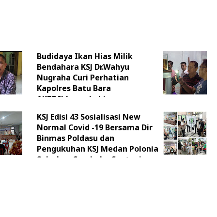
Budidaya Ikan Hias Milik
Bendahara KSJ Dr.Wahyu
Nugraha Curi Perhatian
Kapolres Batu Bara
AKBP.Ikhwan Lubis
KSJ Edisi 43 Sosialisasi New
Normal Covid -19 Bersama Dir
Binmas Poldasu dan
Pengukuhan KSJ Medan Polonia
Salurkan Sembako Santuni
Anak Yatim