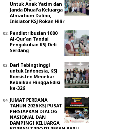
Untuk Anak Yatim dan
Janda Dhuafa Keluarga
Almarhum Dalino,
Inisiator KSJ Rokan Hilir
Pendistribusian 1000
Al-Qur'an Tandai
Pengukuhan KSJ Deli
Serdang
Dari Tebingtinggi
untuk Indonesia, KSJ
Konsisten Menebar
Kebaikan Hingga Edisi
ke-326
JUMAT PERDANA
TAHUN 2026 KSJ PUSAT
PERSIAPKAN DIALOG
NASIONAL DAN
DAMPINGI KELUARGA
KORBAN TPPO DI PEKAN BARU