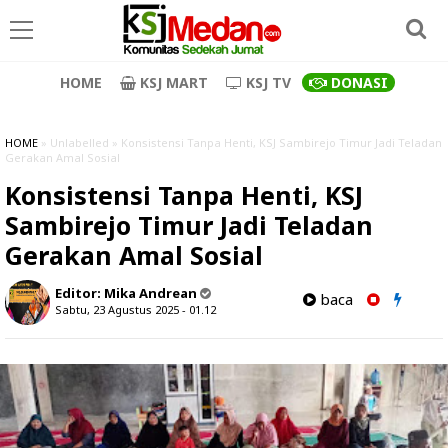
HOME
KSJ MART
KSJ TV
DONASI
HOME
» Unlabelled » Konsistensi Tanpa Henti, KSJ Sambirejo Timur Jadi Teladan
Gerakan Amal Sosial
Konsistensi Tanpa Henti, KSJ
Sambirejo Timur Jadi Teladan
Gerakan Amal Sosial
Editor:
Mika Andrean
baca
Sabtu, 23 Agustus 2025 - 01.12