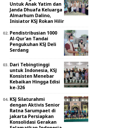
Untuk Anak Yatim dan
Janda Dhuafa Keluarga
Almarhum Dalino,
Inisiator KSJ Rokan Hilir
Pendistribusian 1000
Al-Qur'an Tandai
Pengukuhan KSJ Deli
Serdang
Dari Tebingtinggi
untuk Indonesia, KSJ
Konsisten Menebar
Kebaikan Hingga Edisi
ke-326
KSJ Silaturahmi
dengan Aktivis Senior
Ratna Sarumpaet di
jakarta Persiapkan
Konsolidasi Gerakan
Selamatkan Indonesia