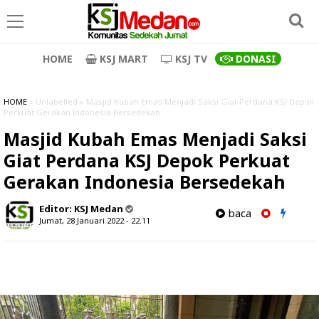
HOME
KSJ MART
KSJ TV
DONASI
HOME
» Unlabelled » Masjid Kubah Emas Menjadi Saksi Giat Perdana KSJ Depok
Perkuat Gerakan Indonesia Bersedekah
Masjid Kubah Emas Menjadi Saksi
Giat Perdana KSJ Depok Perkuat
Gerakan Indonesia Bersedekah
Editor:
KSJ Medan
baca
Jumat, 28 Januari 2022 - 22.11