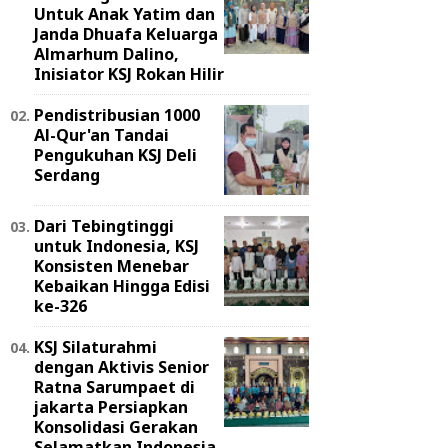
Untuk Anak Yatim dan
Janda Dhuafa Keluarga
Almarhum Dalino,
Inisiator KSJ Rokan Hilir
Pendistribusian 1000
Al-Qur'an Tandai
Pengukuhan KSJ Deli
Serdang
Dari Tebingtinggi
untuk Indonesia, KSJ
Konsisten Menebar
Kebaikan Hingga Edisi
ke-326
KSJ Silaturahmi
dengan Aktivis Senior
Ratna Sarumpaet di
jakarta Persiapkan
Konsolidasi Gerakan
Selamatkan Indonesia