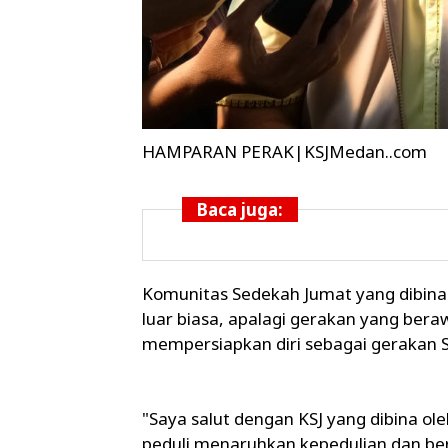
HAMPARAN PERAK|KSJMedan..com
Baca juga:
Komunitas Sedekah Jumat yang dibina
luar biasa, apalagi gerakan yang bera
mempersiapkan diri sebagai gerakan 
"Saya salut dengan KSJ yang dibina ol
peduli menaruhkan kepedulian dan ber