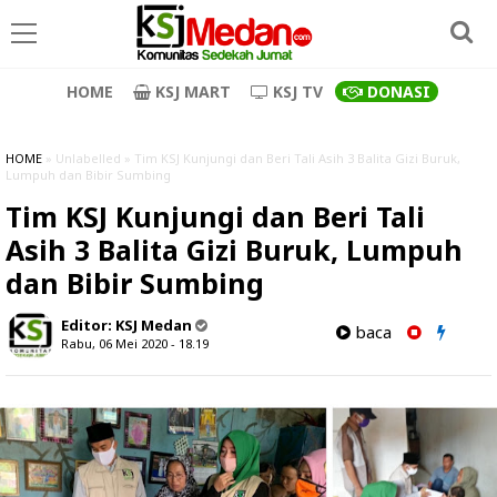
HOME
KSJ MART
KSJ TV
DONASI
HOME
» Unlabelled » Tim KSJ Kunjungi dan Beri Tali Asih 3 Balita Gizi Buruk,
Lumpuh dan Bibir Sumbing
Tim KSJ Kunjungi dan Beri Tali
Asih 3 Balita Gizi Buruk, Lumpuh
dan Bibir Sumbing
Editor:
KSJ Medan
baca
Rabu, 06 Mei 2020 - 18.19