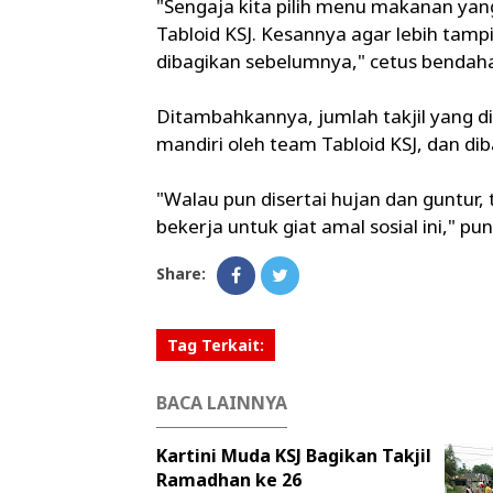
"Sengaja kita pilih menu makanan yang 
Tabloid KSJ. Kesannya agar lebih tampil
dibagikan sebelumnya," cetus bendahar
Ditambahkannya, jumlah takjil yang d
mandiri oleh team Tabloid KSJ, dan dib
"Walau pun disertai hujan dan guntur
bekerja untuk giat amal sosial ini," p
Share:
Tag Terkait:
BACA LAINNYA
Kartini Muda KSJ Bagikan Takjil
Ramadhan ke 26