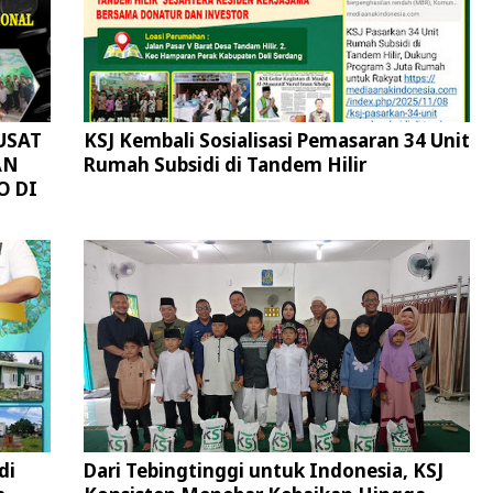
USAT
KSJ Kembali Sosialisasi Pemasaran 34 Unit
AN
Rumah Subsidi di Tandem Hilir
O DI
di
Dari Tebingtinggi untuk Indonesia, KSJ