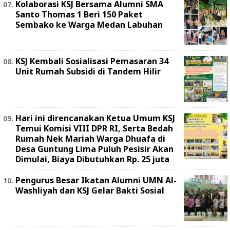
Kolaborasi KSJ Bersama Alumni SMA
Santo Thomas 1 Beri 150 Paket
Sembako ke Warga Medan Labuhan
KSJ Kembali Sosialisasi Pemasaran 34
Unit Rumah Subsidi di Tandem Hilir
Hari ini direncanakan Ketua Umum KSJ
Temui Komisi VIII DPR RI, Serta Bedah
Rumah Nek Mariah Warga Dhuafa di
Desa Guntung Lima Puluh Pesisir Akan
Dimulai, Biaya Dibutuhkan Rp. 25 juta
Pengurus Besar Ikatan Alumni UMN Al-
Washliyah dan KSJ Gelar Bakti Sosial