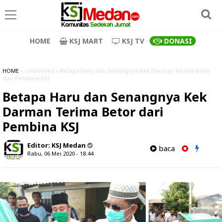
HOME
KSJ MART
KSJ TV
DONASI
HOME
» Unlabelled » Betapa Haru dan Senangnya Kek Darman Terima Betor
dari Pembina KSJ
Betapa Haru dan Senangnya Kek
Darman Terima Betor dari
Pembina KSJ
Editor:
KSJ Medan
baca
Rabu, 06 Mei 2020 - 18.44