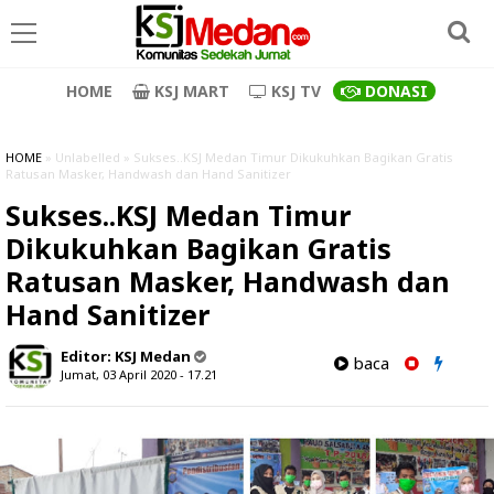
HOME
KSJ MART
KSJ TV
DONASI
HOME
» Unlabelled » Sukses..KSJ Medan Timur Dikukuhkan Bagikan Gratis
Ratusan Masker, Handwash dan Hand Sanitizer
Sukses..KSJ Medan Timur
Dikukuhkan Bagikan Gratis
Ratusan Masker, Handwash dan
Hand Sanitizer
Editor:
KSJ Medan
baca
Jumat, 03 April 2020 - 17.21