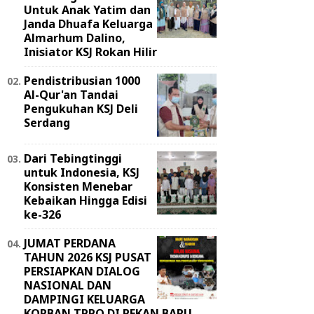
Untuk Anak Yatim dan
Janda Dhuafa Keluarga
Almarhum Dalino,
Inisiator KSJ Rokan Hilir
Pendistribusian 1000
Al-Qur'an Tandai
Pengukuhan KSJ Deli
Serdang
Dari Tebingtinggi
untuk Indonesia, KSJ
Konsisten Menebar
Kebaikan Hingga Edisi
ke-326
JUMAT PERDANA
TAHUN 2026 KSJ PUSAT
PERSIAPKAN DIALOG
NASIONAL DAN
DAMPINGI KELUARGA
KORBAN TPPO DI PEKAN BARU