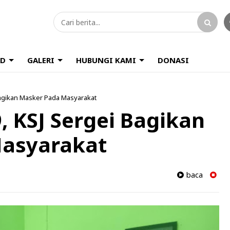
D
GALERI
HUBUNGI KAMI
DONASI
Bagikan Masker Pada Masyarakat
, KSJ Sergei Bagikan
asyarakat
baca