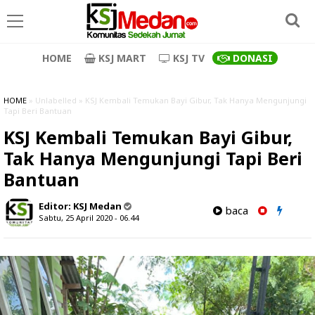
HOME
KSJ MART
KSJ TV
DONASI
HOME
» Unlabelled » KSJ Kembali Temukan Bayi Gibur, Tak Hanya Mengunjungi
Tapi Beri Bantuan
KSJ Kembali Temukan Bayi Gibur,
Tak Hanya Mengunjungi Tapi Beri
Bantuan
Editor:
KSJ Medan
baca
Sabtu, 25 April 2020 - 06.44