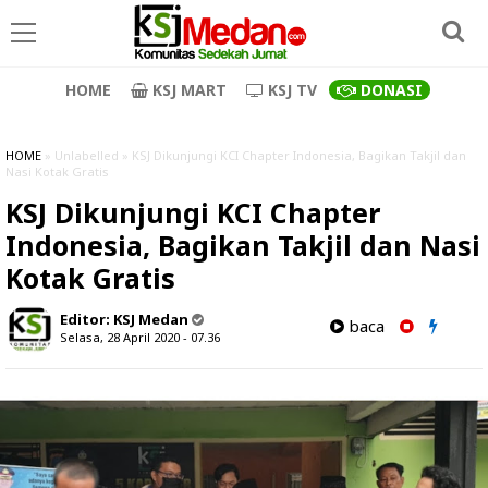
HOME
KSJ MART
KSJ TV
DONASI
HOME
» Unlabelled » KSJ Dikunjungi KCI Chapter Indonesia, Bagikan Takjil dan
Nasi Kotak Gratis
KSJ Dikunjungi KCI Chapter
Indonesia, Bagikan Takjil dan Nasi
Kotak Gratis
Editor:
KSJ Medan
baca
Selasa, 28 April 2020 - 07.36