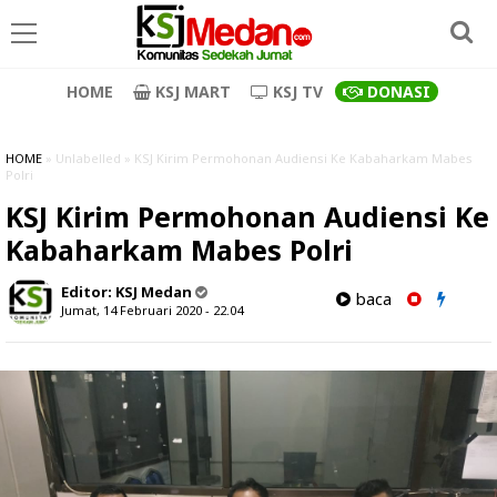
HOME
KSJ MART
KSJ TV
DONASI
HOME
» Unlabelled » KSJ Kirim Permohonan Audiensi Ke Kabaharkam Mabes
Polri
KSJ Kirim Permohonan Audiensi Ke
Kabaharkam Mabes Polri
Editor:
KSJ Medan
baca
Jumat, 14 Februari 2020 - 22.04