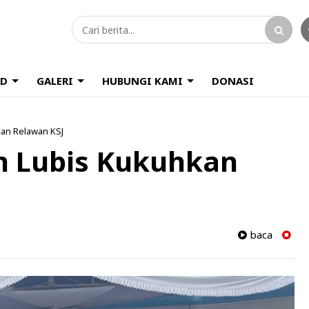
D
GALERI
HUBUNGI KAMI
DONASI
kan Relawan KSJ
n Lubis Kukuhkan
baca