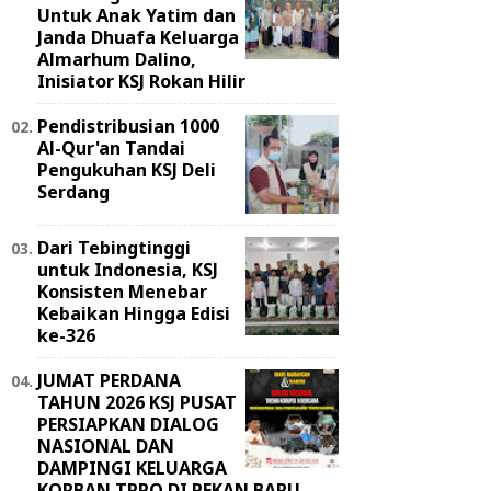
Untuk Anak Yatim dan
Janda Dhuafa Keluarga
Almarhum Dalino,
Inisiator KSJ Rokan Hilir
Pendistribusian 1000
Al-Qur'an Tandai
Pengukuhan KSJ Deli
Serdang
Dari Tebingtinggi
untuk Indonesia, KSJ
Konsisten Menebar
Kebaikan Hingga Edisi
ke-326
JUMAT PERDANA
TAHUN 2026 KSJ PUSAT
PERSIAPKAN DIALOG
NASIONAL DAN
DAMPINGI KELUARGA
KORBAN TPPO DI PEKAN BARU