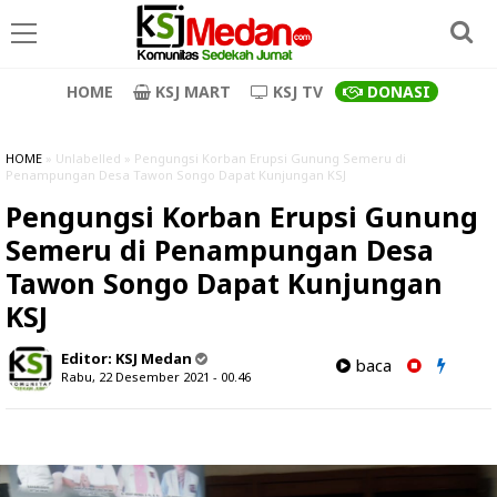
HOME
KSJ MART
KSJ TV
DONASI
HOME
» Unlabelled » Pengungsi Korban Erupsi Gunung Semeru di
Penampungan Desa Tawon Songo Dapat Kunjungan KSJ
Pengungsi Korban Erupsi Gunung
Semeru di Penampungan Desa
Tawon Songo Dapat Kunjungan
KSJ
Editor:
KSJ Medan
baca
Rabu, 22 Desember 2021 - 00.46