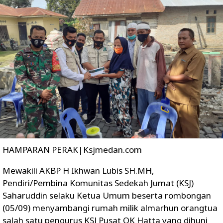
HAMPARAN PERAK|Ksjmedan.com
Mewakili AKBP H Ikhwan Lubis SH.MH,
Pendiri/Pembina Komunitas Sedekah Jumat (KSJ)
Saharuddin selaku Ketua Umum beserta rombongan
(05/09) menyambangi rumah milik almarhun orangtua
salah satu pengurus KSJ Pusat OK Hatta yang dihuni