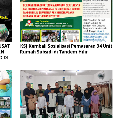
USAT
KSJ Kembali Sosialisasi Pemasaran 34 Unit
AN
Rumah Subsidi di Tandem Hilir
O DI