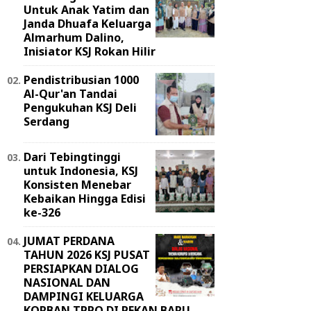
Untuk Anak Yatim dan
Janda Dhuafa Keluarga
Almarhum Dalino,
Inisiator KSJ Rokan Hilir
Pendistribusian 1000
Al-Qur'an Tandai
Pengukuhan KSJ Deli
Serdang
Dari Tebingtinggi
untuk Indonesia, KSJ
Konsisten Menebar
Kebaikan Hingga Edisi
ke-326
JUMAT PERDANA
TAHUN 2026 KSJ PUSAT
PERSIAPKAN DIALOG
NASIONAL DAN
DAMPINGI KELUARGA
KORBAN TPPO DI PEKAN BARU