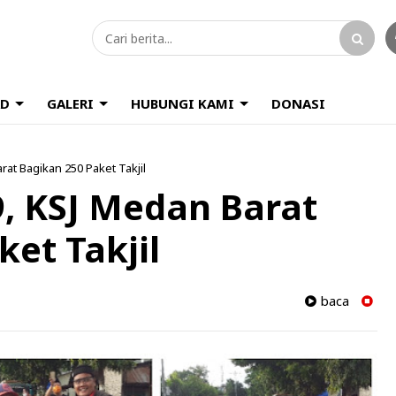
D
GALERI
HUBUNGI KAMI
DONASI
at Bagikan 250 Paket Takjil
, KSJ Medan Barat
et Takjil
baca