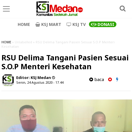
HOME
KSJ MART
KSJ TV
DONASI
HOME
» Unlabelled » RSU Delima Tangani Pasien Sesuai S.O.P Menteri
Kesehatan
RSU Delima Tangani Pasien Sesuai
S.O.P Menteri Kesehatan
Editor:
KSJ Medan
baca
Senin, 24 Agustus 2020 - 17.44