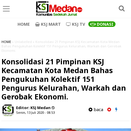
HOME
KSJ MART
KSJ TV
DONASI
HOME
» Unlabelled » Konsolidasi 21 Pimpinan KSJ Kecamatan Kota Medan
Bahas Pengukuhan Kolektif 151 Pengurus Kelurahan, Warkah dan Gerobak
Ekonomi.
Konsolidasi 21 Pimpinan KSJ
Kecamatan Kota Medan Bahas
Pengukuhan Kolektif 151
Pengurus Kelurahan, Warkah dan
Gerobak Ekonomi.
Editor:
KSJ Medan
baca
Senin, 13 Juli 2020 - 08.53