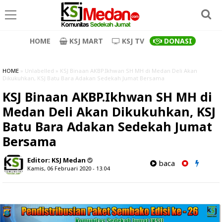
HOME
KSJ MART
KSJ TV
DONASI
HOME
» Unlabelled » KSJ Binaan AKBP.Ikhwan SH MH di Medan Deli Akan
Dikukuhkan, KSJ Batu Bara Adakan Sedekah Jumat Bersama
KSJ Binaan AKBP.Ikhwan SH MH di
Medan Deli Akan Dikukuhkan, KSJ
Batu Bara Adakan Sedekah Jumat
Bersama
Editor:
KSJ Medan
baca
Kamis, 06 Februari 2020 - 13.04