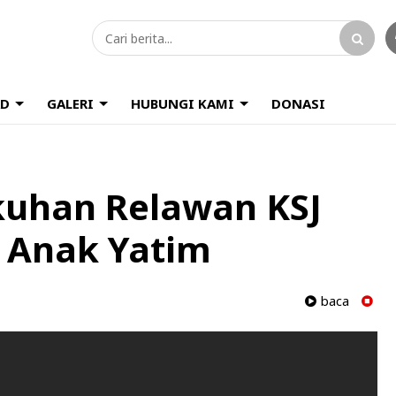
D
GALERI
HUBUNGI KAMI
DONASI
kuhan Relawan KSJ
 Anak Yatim
baca