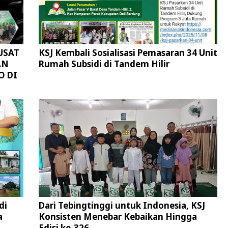
USAT
KSJ Kembali Sosialisasi Pemasaran 34 Unit
AN
Rumah Subsidi di Tandem Hilir
O DI
di
Dari Tebingtinggi untuk Indonesia, KSJ
a
Konsisten Menebar Kebaikan Hingga
Edisi ke-326