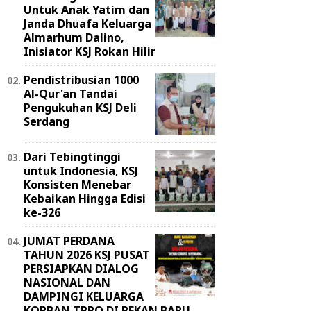
Untuk Anak Yatim dan
Janda Dhuafa Keluarga
Almarhum Dalino,
Inisiator KSJ Rokan Hilir
Pendistribusian 1000
Al-Qur'an Tandai
Pengukuhan KSJ Deli
Serdang
Dari Tebingtinggi
untuk Indonesia, KSJ
Konsisten Menebar
Kebaikan Hingga Edisi
ke-326
JUMAT PERDANA
TAHUN 2026 KSJ PUSAT
PERSIAPKAN DIALOG
NASIONAL DAN
DAMPINGI KELUARGA
KORBAN TPPO DI PEKAN BARU