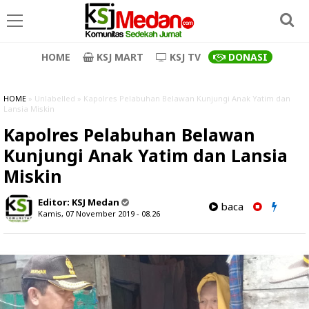
HOME
KSJ MART
KSJ TV
DONASI
HOME
» Unlabelled » Kapolres Pelabuhan Belawan Kunjungi Anak Yatim dan
Lansia Miskin
Kapolres Pelabuhan Belawan
Kunjungi Anak Yatim dan Lansia
Miskin
Editor:
KSJ Medan
baca
Kamis, 07 November 2019 - 08.26