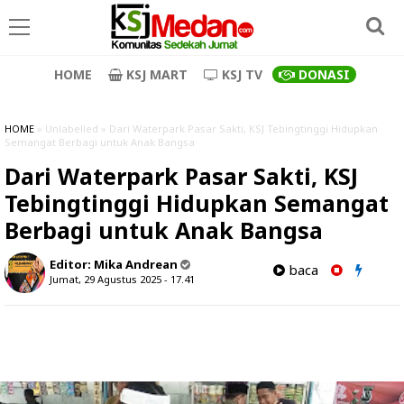
HOME
KSJ MART
KSJ TV
DONASI
HOME
» Unlabelled » Dari Waterpark Pasar Sakti, KSJ Tebingtinggi Hidupkan
Semangat Berbagi untuk Anak Bangsa
Dari Waterpark Pasar Sakti, KSJ
Tebingtinggi Hidupkan Semangat
Berbagi untuk Anak Bangsa
Editor:
Mika Andrean
baca
Jumat, 29 Agustus 2025 - 17.41