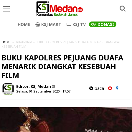
HOME
KSJ MART
KSJ TV
DONASI
HOME
» Unlabelled » BUKU KAPOLRES PEJUANG DUAFA MENARIK DIANGKAT
KESEBUAH FILM
BUKU KAPOLRES PEJUANG DUAFA
MENARIK DIANGKAT KESEBUAH
FILM
Editor:
KSJ Medan
baca
Selasa, 01 September 2020 - 17.57